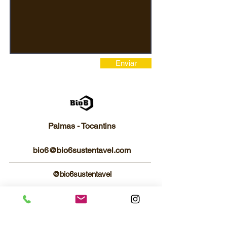
Enviar
Palmas - Tocantins
bio6@bio6sustentavel.com
@bio6sustentavel
Tel
063 98114-9676